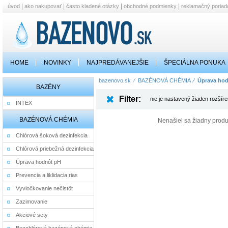
|
|
|
|
úvod
ako nakupovať
často kladené otázky
obchodné podmienky
reklamačný poriad
HOME
NOVINKY
NAJPREDÁVANEJŠIE
ŠPECIÁLNA PONUKA
bazenovo.sk
⁄
BAZÉNOVÁ CHÉMIA
⁄
Úprava ho
BAZÉNY
Filter:
nie je nastavený žiaden rozšírený
INTEX
BAZÉNOVÁ CHÉMIA
Nenašiel sa žiadny produ
Chlórová šoková dezinfekcia
Chlórová priebežná dezinfekcia
Úprava hodnôt pH
Prevencia a liklidacia rias
Vyvločkovanie nečistôt
Zazimovanie
Akciové sety