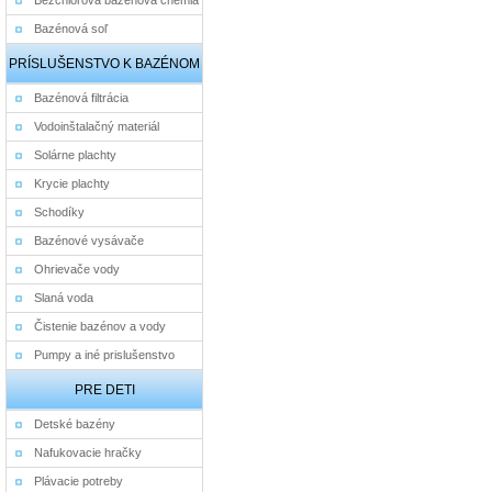
Bezchlórová bazénová chémia
Bazénová soľ
PRÍSLUŠENSTVO K BAZÉNOM
Bazénová filtrácia
Vodoinštalačný materiál
Solárne plachty
Krycie plachty
Schodíky
Bazénové vysávače
Ohrievače vody
Slaná voda
Čistenie bazénov a vody
Pumpy a iné prislušenstvo
PRE DETI
Detské bazény
Nafukovacie hračky
Plávacie potreby