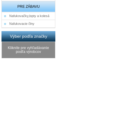
PRE ZÁBAVU
Nafukovačky,lopty a kolesá
Nafukovacie člny
Výber podľa značky
Kliknite pre vyhľadávanie
podľa výrobcov