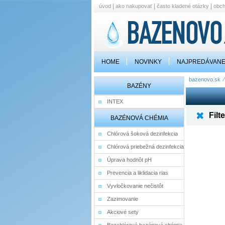
|
|
|
úvod
ako nakupovať
často kladené otázky
obc
HOME
NOVINKY
NAJPREDÁVANE
bazenovo.sk
BAZÉNY
INTEX
Filte
BAZÉNOVÁ CHÉMIA
Chlórová šoková dezinfekcia
Chlórová priebežná dezinfekcia
Úprava hodnôt pH
Prevencia a liklidacia rias
Vyvločkovanie nečistôt
Zazimovanie
Akciové sety