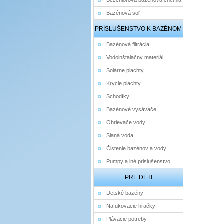
Bezchlórová bazénová chémia
Bazénová soľ
PRÍSLUŠENSTVO K BAZÉNOM
Bazénová filtrácia
Vodoinštalačný materiál
Solárne plachty
Krycie plachty
Schodíky
Bazénové vysávače
Ohrievače vody
Slaná voda
Čistenie bazénov a vody
Pumpy a iné prislušenstvo
PRE DETI
Detské bazény
Nafukovacie hračky
Plávacie potreby