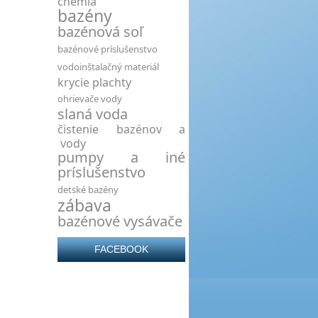
chémia
bazény
bazénová soľ
bazénové príslušenstvo
vodoinštalačný materiál
krycie plachty
ohrievače vody
slaná voda
čistenie bazénov a
vody
pumpy a iné
príslušenstvo
detské bazény
zábava
bazénové vysávače
FACEBOOK