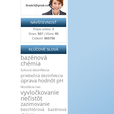
3trade3@gmail.com
NÁVŠTEVNOSŤ
Práve online:
3
Dnes:
507
| Včera:
95
Celkom:
965756
KĽÚČOVÉ SLOVÁ
bazénová
chémia
šoková dezinfekcia
priebežná dezinfekcia
úprava hodnôt pH
likvidácia rias
vyvločkovanie
nečistôt
zazimovanie
bezchlórová bazénová