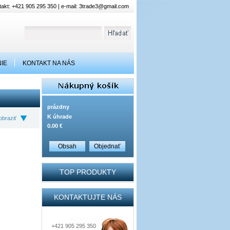
akt: +421 905 295 350 | e-mail:
3trade3@gmail.com
IE
KONTAKT NA NÁS
prázdny
K úhrade
obraziť
0.00 €
Obsah
Objednať
TOP PRODUKTY
KONTAKTUJTE NÁS
+421 905 295 350