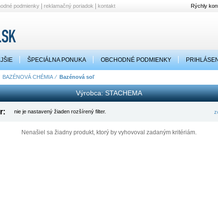
|
|
hodné podmienky
reklamačný poriadok
kontakt
Rýchly kont
JŠIE
ŠPECIÁLNA PONUKA
OBCHODNÉ PODMIENKY
PRIHLÁSEN
⁄
BAZÉNOVÁ CHÉMIA
⁄
Bazénová soľ
Výrobca: STACHEMA
r:
nie je nastavený žiaden rozšírený filter.
z
Nenašiel sa žiadny produkt, ktorý by vyhovoval zadaným kritériám.