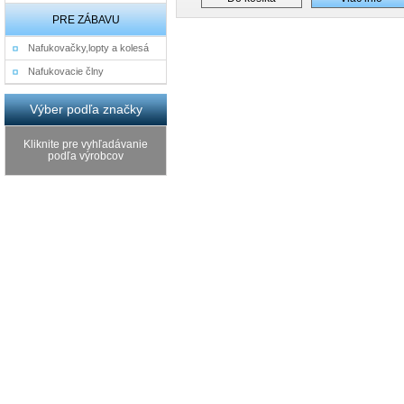
PRE ZÁBAVU
Nafukovačky,lopty a kolesá
Nafukovacie člny
Výber podľa značky
Kliknite pre vyhľadávanie
podľa výrobcov