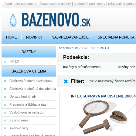
|
|
|
|
úvod
ako nakupovať
často kladené otázky
obchodné podmienky
reklamačný poriad
HOME
NOVINKY
NAJPREDÁVANEJŠIE
ŠPECIÁLNA PONUKA
bazenovo.sk
⁄
BAZÉNY
⁄
INTEX
BAZÉNY
Podsekcie:
INTEX
bazény s príslušenstvom
bazény bez 
BAZÉNOVÁ CHÉMIA
Filter:
Chlórová šoková dezinfekcia
nie je nastavený žiaden rozšírený
Chlórová priebežná dezinfekcia
INTEX SÚPRAVA NA ČISTENIE 28004
Úprava hodnôt pH
Prevencia a liklidacia rias
Vyvločkovanie nečistôt
Zazimovanie
Akciové sety