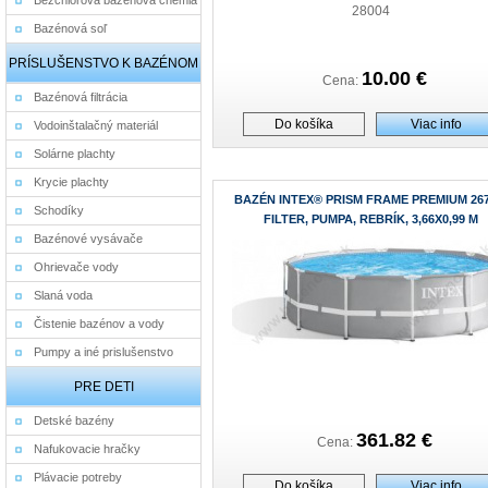
Bezchlórová bazénová chémia
28004
Bazénová soľ
PRÍSLUŠENSTVO K BAZÉNOM
10.00 €
Cena:
Bazénová filtrácia
Do košíka
Viac info
Vodoinštalačný materiál
Solárne plachty
Krycie plachty
BAZÉN INTEX® PRISM FRAME PREMIUM 267
Schodíky
FILTER, PUMPA, REBRÍK, 3,66X0,99 M
Bazénové vysávače
Ohrievače vody
Slaná voda
Čistenie bazénov a vody
Pumpy a iné prislušenstvo
PRE DETI
Detské bazény
361.82 €
Cena:
Nafukovacie hračky
Plávacie potreby
Do košíka
Viac info