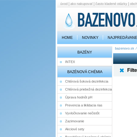
|
|
|
úvod
ako nakupovať
často kladené otázky
obc
HOME
NOVINKY
NAJPREDÁVANE
bazenovo.sk
BAZÉNY
INTEX
Filte
BAZÉNOVÁ CHÉMIA
Chlórová šoková dezinfekcia
Chlórová priebežná dezinfekcia
Úprava hodnôt pH
Prevencia a liklidacia rias
Vyvločkovanie nečistôt
Zazimovanie
Akciové sety