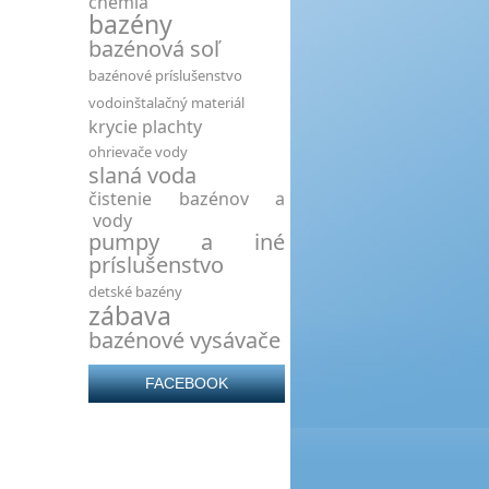
chémia
bazény
bazénová soľ
bazénové príslušenstvo
vodoinštalačný materiál
krycie plachty
ohrievače vody
slaná voda
čistenie bazénov a
vody
pumpy a iné
príslušenstvo
detské bazény
zábava
bazénové vysávače
FACEBOOK