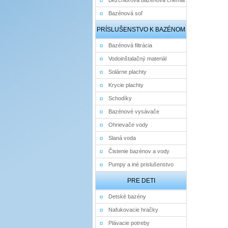
Bezchlórová bazénová chémia
Bazénová soľ
PRÍSLUŠENSTVO K BAZÉNOM
Bazénová filtrácia
Vodoinštalačný materiál
Solárne plachty
Krycie plachty
Schodíky
Bazénové vysávače
Ohrievače vody
Slaná voda
Čistenie bazénov a vody
Pumpy a iné prislušenstvo
PRE DETI
Detské bazény
Nafukovacie hračky
Plávacie potreby