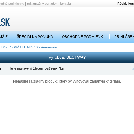
|
|
hodné podmienky
reklamačný poriadok
kontakt
Rýchly kont
JŠIE
ŠPECIÁLNA PONUKA
OBCHODNÉ PODMIENKY
PRIHLÁSEN
⁄
BAZÉNOVÁ CHÉMIA
⁄
Zazimovanie
Výrobca: BESTWAY
r:
nie je nastavený žiaden rozšírený filter.
z
Nenašiel sa žiadny produkt, ktorý by vyhovoval zadaným kritériám.