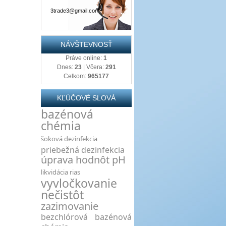
3trade3@gmail.com
NÁVŠTEVNOSŤ
Práve online:
1
Dnes:
23
| Včera:
291
Celkom:
965177
KĽÚČOVÉ SLOVÁ
bazénová
chémia
šoková dezinfekcia
priebežná dezinfekcia
úprava hodnôt pH
likvidácia rias
vyvločkovanie
nečistôt
zazimovanie
bezchlórová bazénová