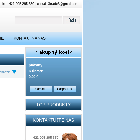
akt: +421 905 295 350 | e-mail:
3trade3@gmail.com
IE
KONTAKT NA NÁS
prázdny
K úhrade
obraziť
0.00 €
Obsah
Objednať
TOP PRODUKTY
KONTAKTUJTE NÁS
+421 905 295 350