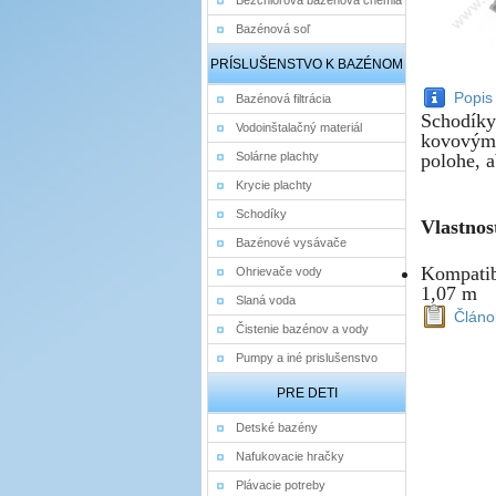
Bezchlórová bazénová chémia
Bazénová soľ
PRÍSLUŠENSTVO K BAZÉNOM
Popis
Bazénová filtrácia
Schodíky
Vodoinštalačný materiál
kovovým 
Solárne plachty
polohe, 
Krycie plachty
Schodíky
Vlastnost
Bazénové vysávače
Kompatib
Ohrievače vody
1,07 m
Slaná voda
Článo
Čistenie bazénov a vody
Pumpy a iné prislušenstvo
PRE DETI
Detské bazény
Nafukovacie hračky
Plávacie potreby