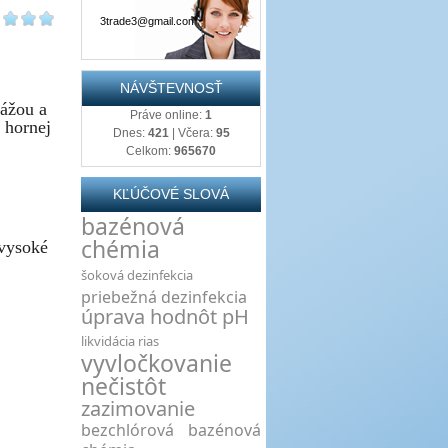
3trade3@gmail.com
NÁVŠTEVNOSŤ
ážou a
Práve online:
1
 hornej
Dnes:
421
| Včera:
95
Celkom:
965670
KĽÚČOVÉ SLOVÁ
bazénová
chémia
 vysoké
šoková dezinfekcia
priebežná dezinfekcia
úprava hodnôt pH
likvidácia rias
vyvločkovanie
nečistôt
zazimovanie
bezchlórová bazénová