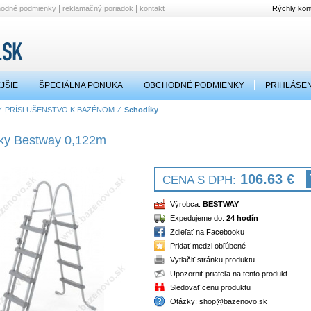
|
|
hodné podmienky
reklamačný poriadok
kontakt
Rýchly kont
JŠIE
ŠPECIÁLNA PONUKA
OBCHODNÉ PODMIENKY
PRIHLÁSEN
⁄
PRÍSLUŠENSTVO K BAZÉNOM
⁄
Schodíky
ky Bestway 0,122m
106.63 €
CENA S DPH:
Výrobca:
BESTWAY
Expedujeme do:
24 hodín
Zdieľať na Facebooku
Pridať medzi obľúbené
Vytlačiť stránku produktu
Upozorniť priateľa na tento produkt
Sledovať cenu produktu
Otázky:
shop@bazenovo.sk