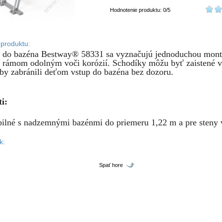
Hodnotenie produktu: 0/5
 produktu:
 do bazéna Bestway® 58331 sa vyznačujú jednoduchou mont
rámom odolným voči korózií. Schodíky môžu byť zaistené v
aby zabránili deťom vstup do bazéna bez dozoru.
i:
ilné s nadzemnými bazénmi do priemeru 1,22 m a pre steny
k:
Spať hore