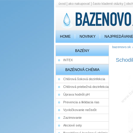
|
|
|
úvod
ako nakupovať
často kladené otázky
obc
HOME
NOVINKY
NAJPREDÁVANE
bazenovo.sk
BAZÉNY
Schodi
INTEX
BAZÉNOVÁ CHÉMIA
Chlórová šoková dezinfekcia
Chlórová priebežná dezinfekcia
Úprava hodnôt pH
Prevencia a liklidacia rias
Vyvločkovanie nečistôt
Zazimovanie
Akciové sety