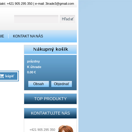
akt: +421 905 295 350 | e-mail:
3trade3@gmail.com
IE
KONTAKT NA NÁS
prázdny
K úhrade
0.00 €
kúpiť
Obsah
Objednať
TOP PRODUKTY
KONTAKTUJTE NÁS
+421 905 295 350