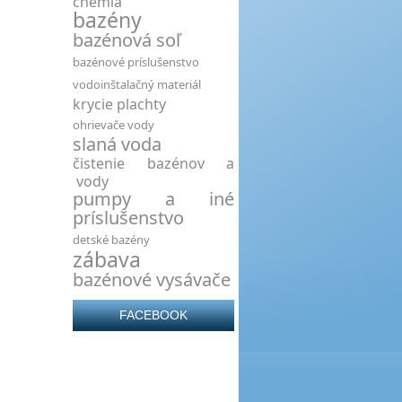
chémia
bazény
bazénová soľ
bazénové príslušenstvo
vodoinštalačný materiál
krycie plachty
ohrievače vody
slaná voda
čistenie bazénov a
vody
pumpy a iné
príslušenstvo
detské bazény
zábava
bazénové vysávače
FACEBOOK