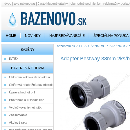
|
|
|
|
úvod
ako nakupovať
často kladené otázky
obchodné podmienky
reklamačný poriad
HOME
NOVINKY
NAJPREDÁVANEJŠIE
ŠPECIÁLNA PONUKA
bazenovo.sk
⁄
PRÍSLUŠENSTVO K BAZÉNOM
⁄
BAZÉNY
Adapter Bestway 38mm 2ks/b
INTEX
BAZÉNOVÁ CHÉMIA
Chlórová šoková dezinfekcia
Chlórová priebežná dezinfekcia
Úprava hodnôt pH
Prevencia a liklidacia rias
Vyvločkovanie nečistôt
Zazimovanie
Akciové sety