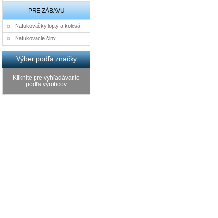
PRE ZÁBAVU
Nafukovačky,lopty a kolesá
Nafukovacie člny
Výber podľa značky
Kliknite pre vyhľadávanie
podľa výrobcov