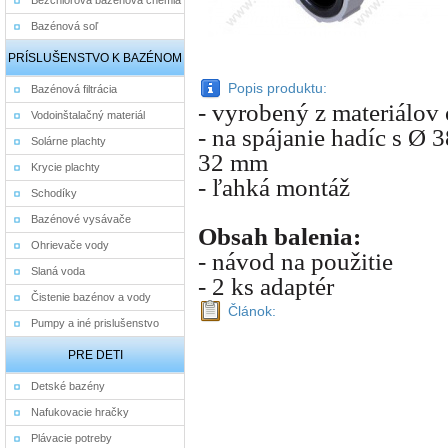
Bezchlórová bazénová chémia
Bazénová soľ
PRÍSLUŠENSTVO K BAZÉNOM
Popis produktu:
Bazénová filtrácia
- vyrobený z materiálov 
Vodoinštalačný materiál
- na spájanie hadíc s Ø
Solárne plachty
32 mm
Krycie plachty
- ľahká montáž
Schodíky
Bazénové vysávače
Obsah balenia:
Ohrievače vody
- návod na použitie
Slaná voda
- 2 ks adaptér
Čistenie bazénov a vody
Článok:
Pumpy a iné prislušenstvo
PRE DETI
Detské bazény
Nafukovacie hračky
Plávacie potreby