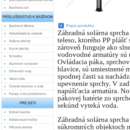
Bezchlórová bazénová chémia
Bazénová soľ
PRÍSLUŠENSTVO K BAZÉNOM
Popis produktu:
Bazénová filtrácia
Záhradná solárna sprcha
Vodoinštalačný materiál
teleso, ktorého PP plášť
Solárne plachty
zároveň funguje ako sln
Krycie plachty
vodovodné armatúry sú u
Schodíky
Ovládacia páka, sprchová
Bazénové vysávače
hlavice, sú umiestnené 
Ohrievače vody
spodnej časti sa nachádz
Slaná voda
upevnenie sprchy. V zadn
Čistenie bazénov a vody
napúšťacia armatúra. No
Pumpy a iné prislušenstvo
pákovej batérie zo sprch
PRE DETI
sekúnd vyteká voda.
Detské bazény
Záhradná solárna sprcha
Nafukovacie hračky
súkromných objektoch na
Plávacie potreby