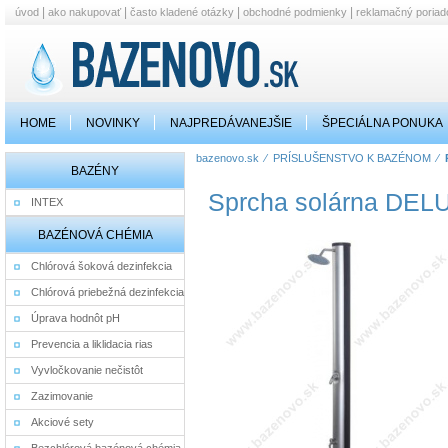
|
|
|
|
úvod
ako nakupovať
často kladené otázky
obchodné podmienky
reklamačný poriad
HOME
NOVINKY
NAJPREDÁVANEJŠIE
ŠPECIÁLNA PONUKA
bazenovo.sk
⁄
PRÍSLUŠENSTVO K BAZÉNOM
⁄
BAZÉNY
Sprcha solárna DEL
INTEX
BAZÉNOVÁ CHÉMIA
Chlórová šoková dezinfekcia
Chlórová priebežná dezinfekcia
Úprava hodnôt pH
Prevencia a liklidacia rias
Vyvločkovanie nečistôt
Zazimovanie
Akciové sety