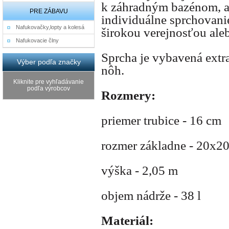
k záhradným bazénom, a
PRE ZÁBAVU
individuálne sprchovanie
Nafukovačky,lopty a kolesá
širokou verejnosťou ale
Nafukovacie člny
Sprcha je vybavená ext
Výber podľa značky
nôh.
Kliknite pre vyhľadávanie
podľa výrobcov
Rozmery:
priemer trubice - 16 cm
rozmer základne - 20x2
výška - 2,05 m
objem nádrže - 38 l
Materiál: