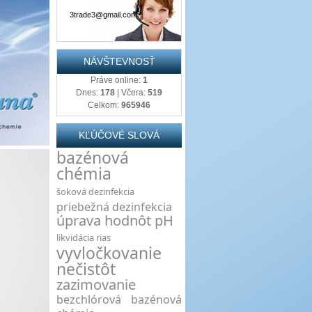
3trade3@gmail.com
NÁVŠTEVNOSŤ
Práve online:
1
Dnes:
178
| Včera:
519
Celkom:
965946
KĽÚČOVÉ SLOVÁ
bazénová
chémia
šoková dezinfekcia
priebežná dezinfekcia
úprava hodnôt pH
likvidácia rias
vyvločkovanie
nečistôt
zazimovanie
bezchlórová bazénová