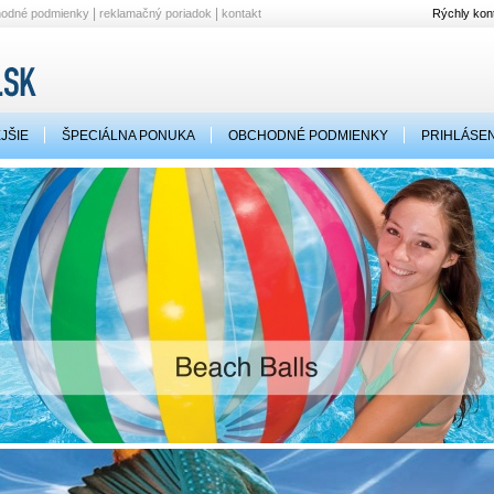
|
|
hodné podmienky
reklamačný poriadok
kontakt
Rýchly kont
JŠIE
ŠPECIÁLNA PONUKA
OBCHODNÉ PODMIENKY
PRIHLÁSEN
Vám ponúka široký výber
bazénov
a
príslušenstva k bazénom
. Vysoká
kvalita pr
a
dlhodobé pôsobenie
na Slovenskom trhu z nás spravili najlepšiu voľbu pre Vás