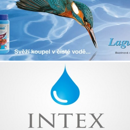
Nenašiel sa žiadny produkt, ktorý by vyhovoval zadaným kritériám.