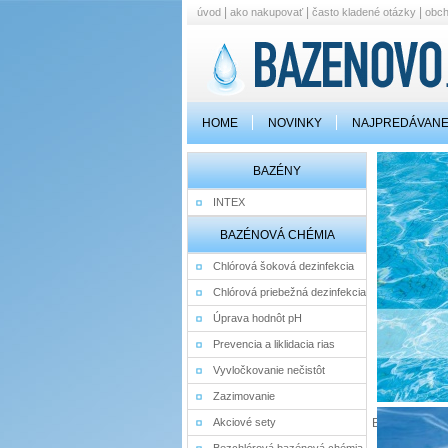
|
|
|
úvod
ako nakupovať
často kladené otázky
obc
HOME
NOVINKY
NAJPREDÁVANE
BAZÉNY
INTEX
BAZÉNOVÁ CHÉMIA
Chlórová šoková dezinfekcia
Chlórová priebežná dezinfekcia
Úprava hodnôt pH
Prevencia a liklidacia rias
Vyvločkovanie nečistôt
Zazimovanie
Akciové sety
Bazenovo.sk 
cena