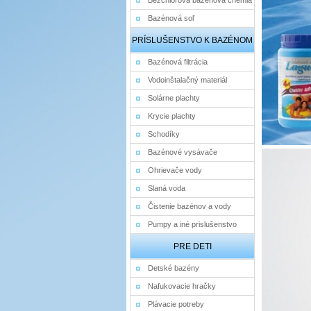
Bezchlórová bazénová chémia
Bazénová soľ
PRÍSLUŠENSTVO K BAZÉNOM
Bazénová filtrácia
Vodoinštalačný materiál
Solárne plachty
Krycie plachty
Schodíky
Bazénové vysávače
Ohrievače vody
Slaná voda
Čistenie bazénov a vody
Pumpy a iné prislušenstvo
PRE DETI
Detské bazény
Nafukovacie hračky
Plávacie potreby