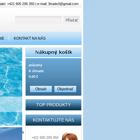
akt: +421 905 295 350 | e-mail:
3trade3@gmail.com
IE
KONTAKT NA NÁS
prázdny
K úhrade
0.00 €
Obsah
Objednať
TOP PRODUKTY
KONTAKTUJTE NÁS
oduktov
,
nízka
.
Sonna
+421 905 295 350